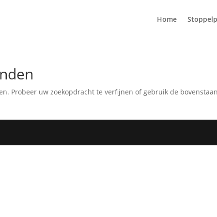
Home
Stoppelp
onden
en. Probeer uw zoekopdracht te verfijnen of gebruik de bovenstaa